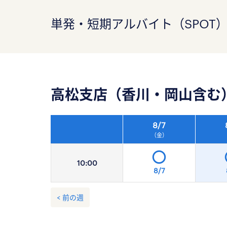
単発・短期アルバイト（SPOT
高松支店（香川・岡山含む
8/
7
（金）
10:
00
8/7
< 前の週