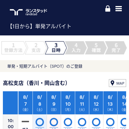
【1日から】単発アルバイト
単発・短期アルバイト（SPOT）のご登録
高松支店（香川・岡山含む）
MAP
8/
8/
8/
8/
8/
8/
8/
8/
7
8
9
10
11
12
13
14
（金）
（土）
（日）
（月）
（火）
（水）
（木）
（金
10:
00