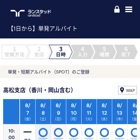
【1日から】単発アルバイト
単発・短期アルバイト（SPOT）のご登録
高松支店（香川・岡山含む）
MAP
8/
8/
8/
8/
8/
8/
8/
8/
7
8
9
10
11
12
13
14
（金）
（土）
（日）
（月）
（火）
（水）
（木）
（金
10:
00