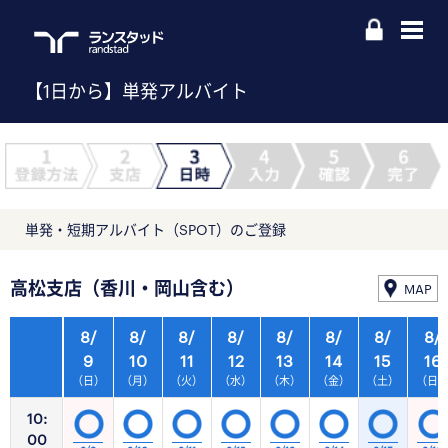
【1日から】単発アルバイト
単発・短期アルバイト（SPOT）のご登録
高松支店（香川・岡山含む）
MAP
8/
8/
8/
8/
8/
8/
8/
8/
9
10
11
12
13
14
15
16
（日）
（月）
（火）
（水）
（木）
（金）
（土）
（日
10:
00