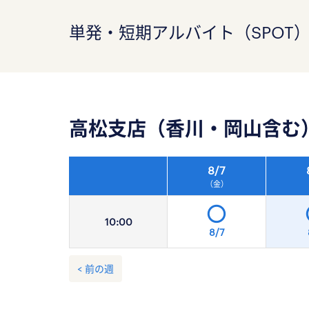
単発・短期アルバイト（SPOT
高松支店（香川・岡山含む
8/
7
（金）
10:
00
8/7
< 前の週