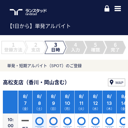
【1日から】単発アルバイト
単発・短期アルバイト（SPOT）のご登録
高松支店（香川・岡山含む）
MAP
8/
8/
8/
8/
8/
8/
8/
8/
7
8
9
10
11
12
13
14
（金）
（土）
（日）
（月）
（火）
（水）
（木）
（金
10:
00