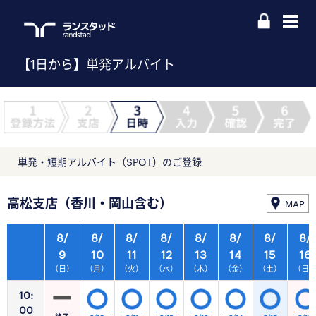
【1日から】単発アルバイト
単発・短期アルバイト（SPOT）のご登録
高松支店（香川・岡山含む）
MAP
8/
8/
8/
8/
8/
8/
8/
8/
9
10
11
12
13
14
15
16
（日）
（月）
（火）
（水）
（木）
（金）
（土）
（日
10:
00