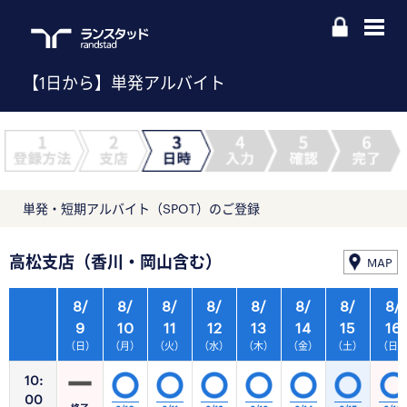
【1日から】単発アルバイト
単発・短期アルバイト（SPOT）のご登録
高松支店（香川・岡山含む）
MAP
8/
8/
8/
8/
8/
8/
8/
8/
9
10
11
12
13
14
15
16
（日）
（月）
（火）
（水）
（木）
（金）
（土）
（日
10:
00