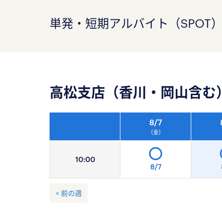
単発・短期アルバイト（SPOT
高松支店（香川・岡山含む
8/
7
（金）
10:
00
8/7
< 前の週