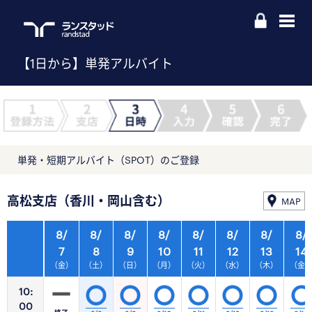
【1日から】単発アルバイト
単発・短期アルバイト（SPOT）のご登録
高松支店（香川・岡山含む）
MAP
8/
8/
8/
8/
8/
8/
8/
8/
7
8
9
10
11
12
13
14
（金）
（土）
（日）
（月）
（火）
（水）
（木）
（金
10:
00