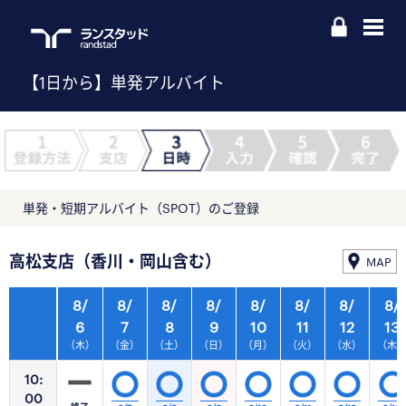
【1日から】単発アルバイト
単発・短期アルバイト（SPOT）のご登録
高松支店（香川・岡山含む）
MAP
8/
8/
8/
8/
8/
8/
8/
8/
6
7
8
9
10
11
12
13
（木）
（金）
（土）
（日）
（月）
（火）
（水）
（木
10:
00