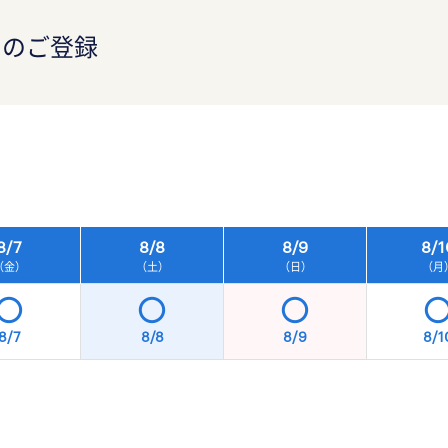
）のご登録
）
8/
7
8/
8
8/
9
8/
1
（金）
（土）
（日）
（月
8/7
8/8
8/9
8/1