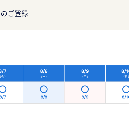
）のご登録
）
8/
7
8/
8
8/
9
8/
1
（金）
（土）
（日）
（月
8/7
8/8
8/9
8/1