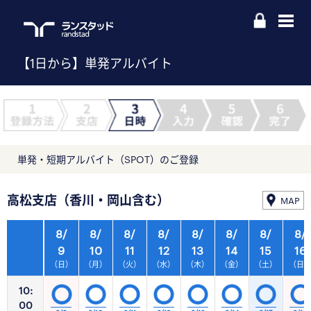
【1日から】単発アルバイト
単発・短期アルバイト（SPOT）のご登録
高松支店（香川・岡山含む）
MAP
8/
8/
8/
8/
8/
8/
8/
8/
9
10
11
12
13
14
15
16
（日）
（月）
（火）
（水）
（木）
（金）
（土）
（日
10:
00