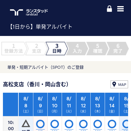
【1日から】単発アルバイト
単発・短期アルバイト（SPOT）のご登録
高松支店（香川・岡山含む）
MAP
8/
8/
8/
8/
8/
8/
8/
8/
8
9
10
11
12
13
14
15
（土）
（日）
（月）
（火）
（水）
（木）
（金）
（土
10:
00