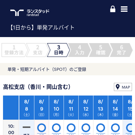
【1日から】単発アルバイト
単発・短期アルバイト（SPOT）のご登録
高松支店（香川・岡山含む）
MAP
8/
8/
8/
8/
8/
8/
8/
8/
8
9
10
11
12
13
14
15
（土）
（日）
（月）
（火）
（水）
（木）
（金）
（土
10:
00