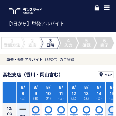
【1日から】単発アルバイト
単発・短期アルバイト（SPOT）のご登録
高松支店（香川・岡山含む）
MAP
8/
8/
8/
8/
8/
8/
8/
8/
8
9
10
11
12
13
14
15
（土）
（日）
（月）
（火）
（水）
（木）
（金）
（土
10:
00