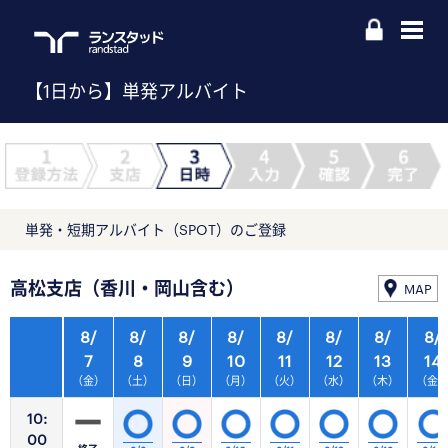
【1日から】単発アルバイト
単発・短期アルバイト（SPOT）のご登録
高松支店（香川・岡山含む）
MAP
8/
8/
8/
8/
8/
8/
8/
8/
7
8
9
10
11
12
13
14
（金）
（土）
（日）
（月）
（火）
（水）
（木）
（金
10:
00