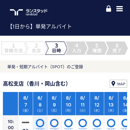
【1日から】単発アルバイト
単発・短期アルバイト（SPOT）のご登録
高松支店（香川・岡山含む）
MAP
8/
8/
8/
8/
8/
8/
8/
8/
7
8
9
10
11
12
13
14
（金）
（土）
（日）
（月）
（火）
（水）
（木）
（金
10:
00