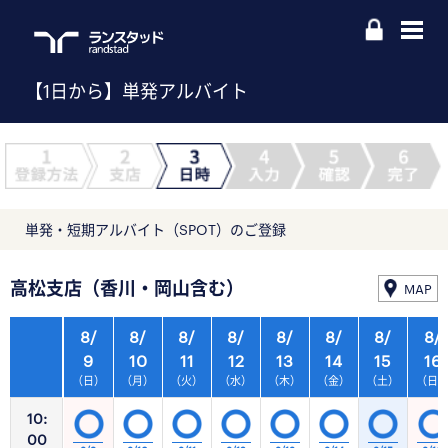
【1日から】単発アルバイト
単発・短期アルバイト（SPOT）のご登録
高松支店（香川・岡山含む）
MAP
8/
8/
8/
8/
8/
8/
8/
8/
9
10
11
12
13
14
15
16
（日）
（月）
（火）
（水）
（木）
（金）
（土）
（日
10:
00