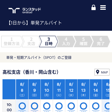
【1日から】単発アルバイト
単発・短期アルバイト（SPOT）のご登録
高松支店（香川・岡山含む）
MAP
8/
8/
8/
8/
8/
8/
8/
8/
8
9
10
11
12
13
14
15
（土）
（日）
（月）
（火）
（水）
（木）
（金）
（土
10:
00