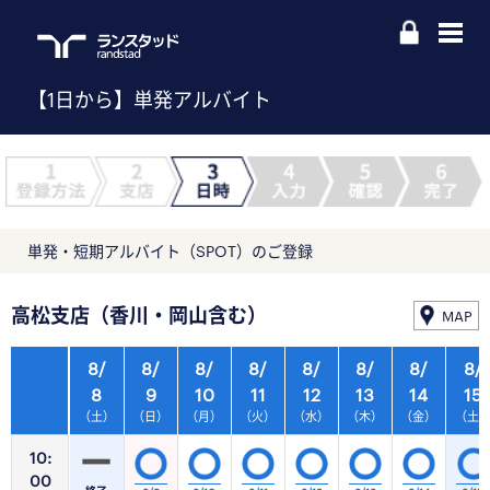
【1日から】単発アルバイト
単発・短期アルバイト（SPOT）のご登録
高松支店（香川・岡山含む）
MAP
8/
8/
8/
8/
8/
8/
8/
8/
8
9
10
11
12
13
14
15
（土）
（日）
（月）
（火）
（水）
（木）
（金）
（土
10:
00