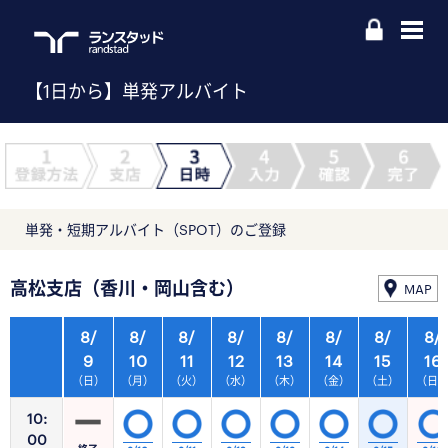
【1日から】単発アルバイト
単発・短期アルバイト（SPOT）のご登録
高松支店（香川・岡山含む）
MAP
8/
8/
8/
8/
8/
8/
8/
8/
9
10
11
12
13
14
15
16
（日）
（月）
（火）
（水）
（木）
（金）
（土）
（日
10:
00