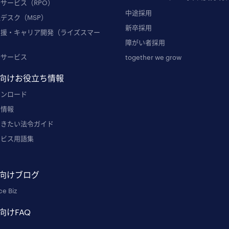
サービス（RPO）
中途採用
デスク（MSP）
新卒採用
支援・キャリア開発（ライズスマー
障がい者採用
発サービス
together we grow
向けお役立ち情報
ウンロード
ー情報
おきたい法令ガイド
ービス用語集
例
向けブログ
ce Biz
向けFAQ