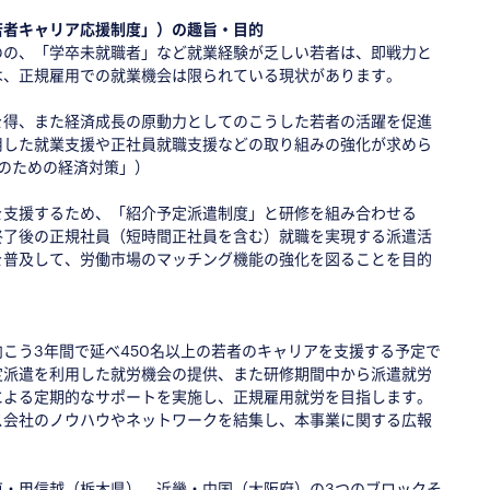
若者キャリア応援制度」）の趣旨・目的
のの、「学卒未就職者」など就業経験が乏しい若者は、即戦力と
は、正規雇用での就業機会は限られている現状があります。
を得、また経済成長の原動力としてのこうした若者の活躍を促進
用した就業支援や正社員就職支援などの取り組みの強化が求めら
実現のための経済対策」）
を支援するため、「紹介予定派遣制度」と研修を組み合わせる
終了後の正規社員（短時間正社員を含む）就職を実現する派遣活
を普及して、労働市場のマッチング機能の強化を図ることを目的
こう3年間で延べ450名以上の若者のキャリアを支援する予定で
定派遣を利用した就労機会の提供、また研修期間中から派遣就労
による定期的なサポートを実施し、正規雇用就労を目指します。
ス会社のノウハウやネットワークを結集し、本事業に関する広報
東・甲信越（栃木県）、近畿・中国（大阪府）の3つのブロックそ