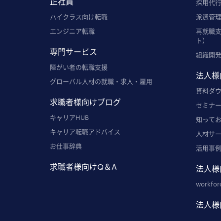
正社員
採用代行
ハイクラス向け転職
派遣管理
エンジニア転職
再就職
ト）
専門サービス
組織開
障がい者の転職支援
法人様
グローバル人材の就職・求人・雇用
資料ダ
求職者様向けブログ
セミナ
キャリアHUB
知って
キャリア転職アドバイス
人材サ
お仕事辞典
活用事
求職者様向けQ＆A
法人様
workfor
法人様