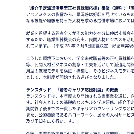
「紹介予定派遣活用型正社員就職応援」事業（通称：「
アベノミクスの影響から、景況感は好転を見せているも
なる技能や経験を持った人材を求める労働市場において
就業を希望する若者全てがその能力を存分に伸ばす機会
するため、職業訓練機会の充実、民間人材ビジネスを活
れています。（平成 25 年12 月5日閣議決定「好循環
こうした環境下において、学卒未就職者等の正社員就職
等、民間人材ビジネスの創意・工夫を活かして派遣期間
用型の就職モデルを検証・構築し、そのビジネスモデル
として、本制度が開始される運びとなりました。
ランスタッド 「若者キャリア応援制度」の概要
ランスタッドは、本年度より開始される当事業を通じ、向
す。社会人としての基礎的なスキルを学ぶ研修、紹介予
期間終了後までの一貫したキャリアカウンセリングなど
また、公的機関であるハローワーク、民間の人材サービ
及び周知を広く行います。
今後、事業者認定を受けた北海道・東北（宮城県）、関