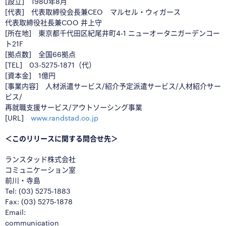
[設立] 1980年8月
[代表] 代表取締役会長兼CEO マルセル・ウィガース
代表取締役社長兼COO 井上守
[所在地] 東京都千代田区紀尾井町4-1 ニューオータニガーデンコー
ト21F
[拠点数] 全国66拠点
[TEL] 03-5275-1871（代）
[資本金] 1億円
[事業内容] 人材派遣サービス/紹介予定派遣サービス/人材紹介サー
ビス/
再就職支援サービス/アウトソーシング事業
[URL]
www.randstad.co.jp
＜このリリースに関する問合せ先＞
ランスタッド株式会社
コミュニケーション室
前川・寺島
Tel: (03) 5275-1883
Fax: (03) 5275-1878
Email:
communication