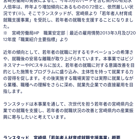
宮崎労働局の発表によると、今年3月のパートを含む県内の有効求
人倍率は、昨年より増加傾向にあるものの0.72倍と、依然厳しい状
況です(※)。そこでランスタッドが、宮崎県より「若年者人材育成
就職支援事業」を受託し、若年者の就職を支援することになりまし
た。
※ 宮崎労働局HP 職業安定部｜最近の雇用情勢2013年3月及び20
12年度「職業紹介主要指標」より
近年の傾向として、若年者の就職に対するモチベーションの希薄さ
や、就職後の安易な離職が取り上げられています。本事業ではビジ
ネスマナーやPCスキルに加え、若年者の就職に対する意識改善を目
的とした施策をプログラムに盛り込み、主体性を持って就業する力
の習得を促します。その後実施する職場実習では実際に就業しなが
ら業種、職種への理解をさらに深め、就業先企業での直接雇用を目
指します。
ランスタッドは本事業を通して、次世代を担う若年者の宮崎県内企
業での就職を支援し、若年者の就職状況の改善と宮崎県内の産業振
興に寄与したいと考えています。
ランスタッド 宮崎県「若年者人材育成就職支援事業」概要