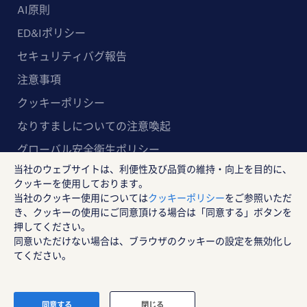
AI原則
ED&Iポリシー
セキュリティバグ報告
注意事項
クッキーポリシー
なりすましについての注意喚起
グローバル安全衛生ポリシー
当社のウェブサイトは、利便性及び品質の維持・向上を目的に、
マルチステークホルダー方針
クッキーを使用しております。
当社のクッキー使用については
クッキーポリシー
をご参照いただ
ランスタッド株式会社
き、クッキーの使用にご同意頂ける場合は「同意する」ボタンを
〒102-8578 東京都千代田区紀尾井町4-1 ニューオー
押してください。
同意いただけない場合は、ブラウザのクッキーの設定を無効化し
タニガーデンコート21F
てください。
RANDSTAD, HUMAN FORWARD及びSHAPING THE W
ORLD OF WORKはRandstad N.Vの登録商標です。
© Randstad Japan
同意する
閉じる