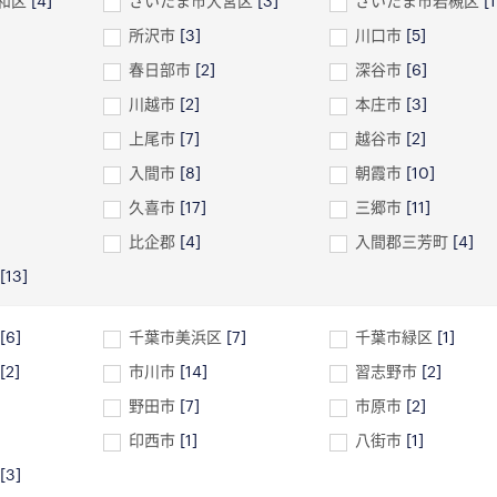
和区
[4]
さいたま市大宮区
[3]
さいたま市岩槻区
[1
所沢市
[3]
川口市
[5]
春日部市
[2]
深谷市
[6]
川越市
[2]
本庄市
[3]
上尾市
[7]
越谷市
[2]
入間市
[8]
朝霞市
[10]
久喜市
[17]
三郷市
[11]
比企郡
[4]
入間郡三芳町
[4]
[13]
[6]
千葉市美浜区
[7]
千葉市緑区
[1]
[2]
市川市
[14]
習志野市
[2]
野田市
[7]
市原市
[2]
印西市
[1]
八街市
[1]
[3]