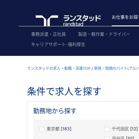
お仕事をお探
事務派遣・正社員
製造・軽作業・ドライバー
キャリアサポート･福利厚生
ランスタッドの求人・転職・派遣TOP
単発・短期のバイト(アル
条件で求人を探す
勤務地から探す
東京都
[183]
千代田区
[12]
渋谷区
[10]