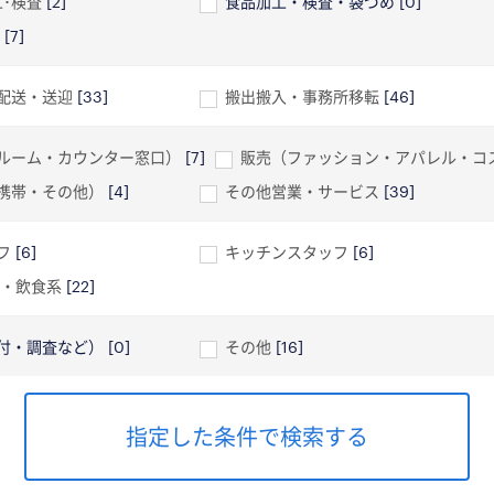
工･検査
[2]
食品加工・検査・袋づめ
[0]
[7]
配送・送迎
[33]
搬出搬入・事務所移転
[46]
ルーム・カウンター窓口）
[7]
販売（ファッション・アパレル・コ
携帯・その他）
[4]
その他営業・サービス
[39]
フ
[6]
キッチンスタッフ
[6]
ド・飲食系
[22]
付・調査など）
[0]
その他
[16]