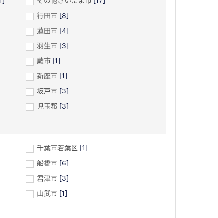
1]
その他さいたま市
[17]
行田市
[8]
蓮田市
[4]
羽生市
[3]
蕨市
[1]
新座市
[1]
坂戸市
[3]
児玉郡
[3]
千葉市若葉区
[1]
船橋市
[6]
君津市
[3]
山武市
[1]