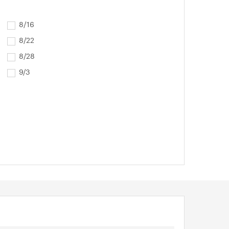
8/16
8/22
8/28
9/3