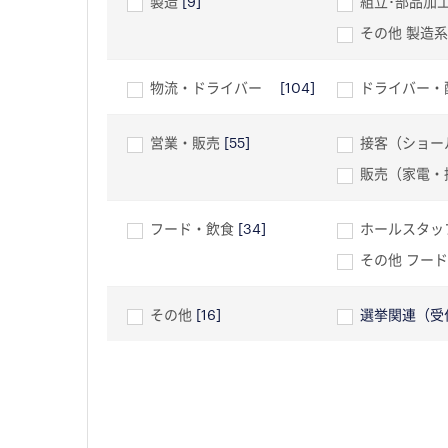
製造
[9]
組立･部品加
その他 製造系
物流・ドライバー
[104]
ドライバー・
営業・販売
[55]
接客（ショー
販売（家電・
フード・飲食
[34]
ホールスタッ
その他 フー
その他
[16]
選挙関連（受