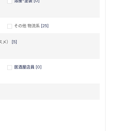
溶接･塗装
[0]
その他 物流系
[25]
スメ）
[5]
居酒屋店員
[0]