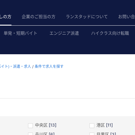
しの方
企業のご担当の方
ランスタッドについて
お問い合
単発・短期バイト
エンジニア派遣
ハイクラス向け転職
バイト)・派遣・求人
条件で求人を探す
中央区
[13]
港区
[11]
品川区
[6]
目黒区
[3]