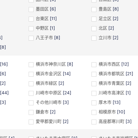
墨田区
[6]
豊島区
[8]
台東区
[11]
足立区
[2]
中野区
[1]
北区
[2]
4]
八王子市
[8]
立川市
[2]
[8]
[16]
横浜市神奈川区
[8]
横浜市西区
[12]
[6]
横浜市金沢区
[14]
横浜市都筑区
[21]
[2]
横浜市緑区
[2]
横浜市青葉区
[2]
[44]
川崎市中原区
[24]
川崎市高津区
[1]
[3]
その他川崎市
[3]
厚木市
[13]
鎌倉市
[2]
相模原市
[10]
愛甲郡愛川町
[2]
高座郡寒川町
[3]