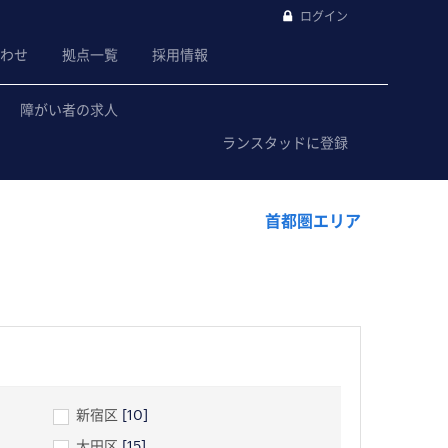
ログイン
わせ
拠点一覧
採用情報
障がい者の求人
ランスタッドに登録
首都圏エリア
新宿区
[10]
大田区
[15]